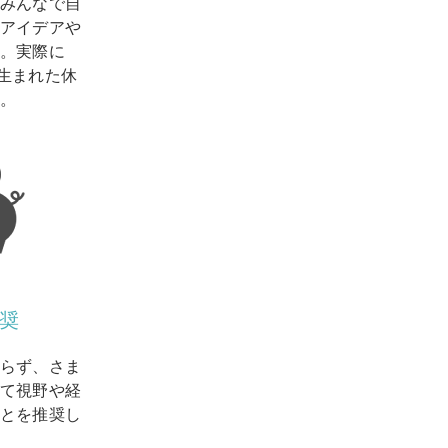
みんなで自
アイデアや
。実際に
ら生まれた休
。
奨
らず、さま
して視野や経
ことを推奨し