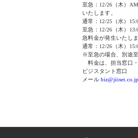
至急：12/26（木）
いたします。
通常：12/25（水）15
至急：12/26（木）1
急料金が発生いたし
通常：12/26（木）15
※至急の場合、別途
料金は、担当窓口・
ビジスタント窓口
メール
biz@jiinet.co.j